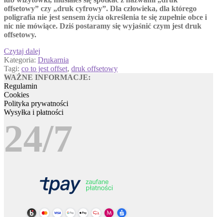
offsetowy” czy „druk cyfrowy”. Dla człowieka, dla którego
poligrafia nie jest sensem życia określenia te się zupełnie obce i
nic nie mówiące. Dziś postaramy się wyjaśnić czym jest druk
offsetowy.
Co
Czytaj dalej
to
Kategoria:
Drukarnia
jest
Tagi:
co to jest offset
,
druk offsetowy
druk
WAŻNE INFORMACJE:
offsetowy?
Regulamin
Cookies
Polityka prywatności
Wysyłka i płatności
24/7