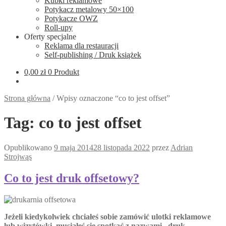
Kubki reklamowe
Potykacz metalowy 50×100
Potykacze OWZ
Roll-upy
Oferty specjalne
Reklama dla restauracji
Self-publishing / Druk książek
0,00
zł
0 Produkt
Strona główna
/
Wpisy oznaczone “co to jest offset”
Tag:
co to jest offset
Opublikowano
9 maja 2014
28 listopada 2022
przez
Adrian
Strojwąs
Co to jest druk offsetowy?
Jeżeli kiedykolwiek chciałeś sobie zamówić ulotki reklamowe
lub wizytówki, musiałeś się spotkać z nazwami „druk