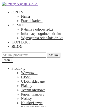
Przejdź
Przejdź
do
do
O NAS
nawigacji
treści
Firma
Praca i kariera
POMOC
Pytania i odpowiedzi
Informacje ogólne o druku
Wymagania odnośnie druku
KONTAKT
BLOG
Szukaj:
Szukaj
Menu
Produkty
Wizytówki
Ulotki
Ulotki składane
Plakaty
Teczki ofertowe
Papier firmowy
Notesy
Katalogi szyte