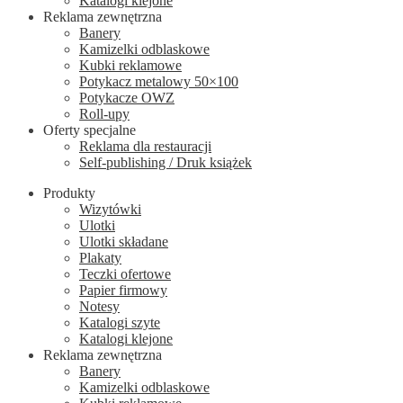
Katalogi klejone
Reklama zewnętrzna
Banery
Kamizelki odblaskowe
Kubki reklamowe
Potykacz metalowy 50×100
Potykacze OWZ
Roll-upy
Oferty specjalne
Reklama dla restauracji
Self-publishing / Druk książek
Produkty
Wizytówki
Ulotki
Ulotki składane
Plakaty
Teczki ofertowe
Papier firmowy
Notesy
Katalogi szyte
Katalogi klejone
Reklama zewnętrzna
Banery
Kamizelki odblaskowe