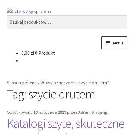
Przejdź
Przejdź
Szukaj
do
do
Szukaj:
nawigacji
treści
Menu
0,00
zł
0 Produkt
Produkty
Reklama zewnętrzna
Strona główna
/
Wpisy oznaczone “szycie drutem”
Oferty specjalne
Tag:
szycie drutem
Opublikowano
10 listopada 2023
przez
Adrian Strojwąs
Katalogi szyte, skuteczne