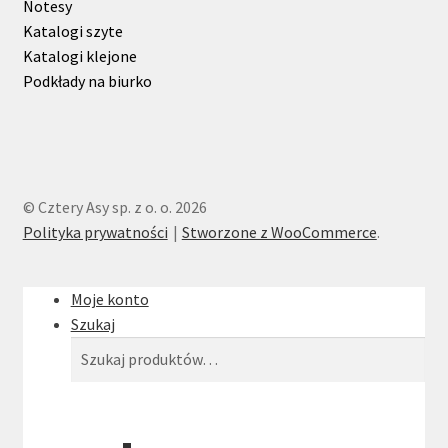
Notesy
Katalogi szyte
Katalogi klejone
Podkłady na biurko
© Cztery Asy sp. z o. o. 2026
Polityka prywatności
Stworzone z WooCommerce
.
Moje konto
Szukaj
Szukaj:
Szukaj