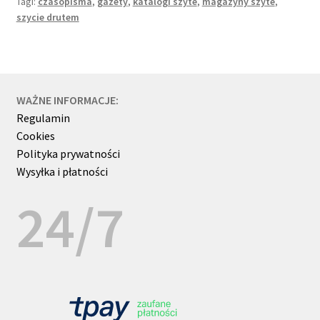
Tagi:
czasopisma
,
gazety
,
katalogi szyte
,
magazyny szyte
,
reklamowe
szycie drutem
WAŻNE INFORMACJE:
Regulamin
Cookies
Polityka prywatności
Wysyłka i płatności
24/7