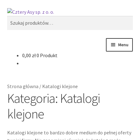
Przejdź
Przejdź
Szukaj
do
do
Szukaj:
nawigacji
treści
Menu
0,00
zł
0 Produkt
Produkty
Reklama zewnętrzna
Strona główna
/
Katalogi klejone
Oferty specjalne
Kategoria:
Katalogi
klejone
Katalogi klejone to bardzo dobre medium do pełnej oferty