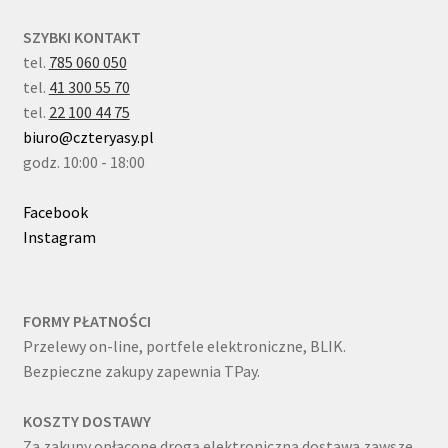
SZYBKI KONTAKT
tel.
785 060 050
tel.
41 300 55 70
tel.
22 100 44 75
biuro@czteryasy.pl
godz. 10:00 - 18:00
Facebook
Instagram
FORMY PŁATNOŚCI
Przelewy on-line, portfele elektroniczne, BLIK.
Bezpieczne zakupy zapewnia TPay.
KOSZTY DOSTAWY
Za zakupy opłacone drogą elektroniczną dostawa zawsze