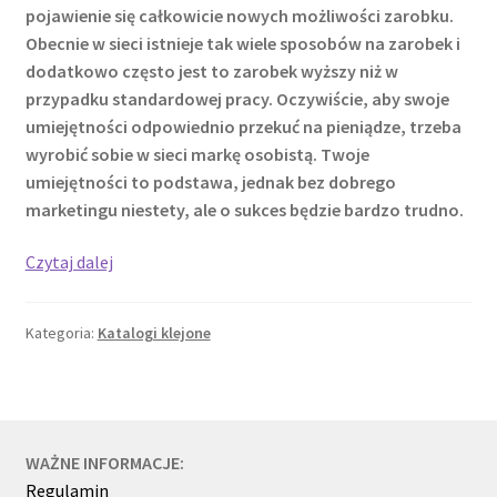
pojawienie się całkowicie nowych możliwości zarobku.
Obecnie w sieci istnieje tak wiele sposobów na zarobek i
dodatkowo często jest to zarobek wyższy niż w
przypadku standardowej pracy. Oczywiście, aby swoje
umiejętności odpowiednio przekuć na pieniądze, trzeba
wyrobić sobie w sieci markę osobistą. Twoje
umiejętności to podstawa, jednak bez dobrego
marketingu niestety, ale o sukces będzie bardzo trudno.
Książka
Czytaj dalej
jako
kluczowy
Kategoria:
Katalogi klejone
element
budowania
marki
osobistej
WAŻNE INFORMACJE:
Regulamin