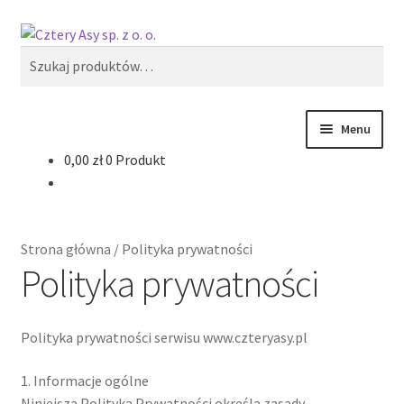
Przejdź
Przejdź
Szukaj
do
do
Szukaj:
nawigacji
treści
Menu
0,00
zł
0 Produkt
Produkty
Reklama zewnętrzna
Strona główna
/
Polityka prywatności
Oferty specjalne
Polityka prywatności
Polityka prywatności serwisu www.czteryasy.pl
1. Informacje ogólne
Niniejsza Polityka Prywatności określa zasady