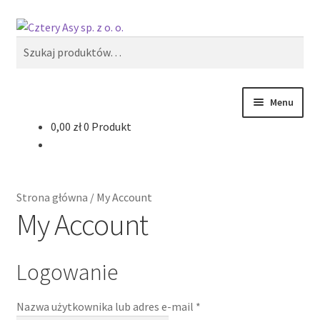
Przejdź
Przejdź
Szukaj
do
do
Szukaj:
nawigacji
treści
Menu
0,00
zł
0 Produkt
Produkty
Reklama zewnętrzna
Strona główna
/
My Account
Oferty specjalne
My Account
Logowanie
Wymagane
Nazwa użytkownika lub adres e-mail
*