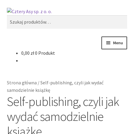
Przejdź
Przejdź
Szukaj
do
do
Szukaj:
nawigacji
treści
Menu
0,00
zł
0 Produkt
Produkty
Reklama zewnętrzna
Strona główna
/
Self-publishing, czyli jak wydać
Oferty specjalne
samodzielnie książkę
Self-publishing, czyli jak
wydać samodzielnie
książkę