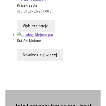
Książki szyte
Zakres
410,00
zł
–
16 907,00
zł
cen:
od
Wybierz opcje
410,00 zł
do
Książki klejone
16
907,00 zł
Dowiedz się więcej