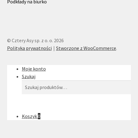
Podkłady na biurko
© Cztery Asy sp. z o. o. 2026
Polityka prywatności
Stworzone z WooCommerce
.
Moje konto
Szukaj
Szukaj:
Szukaj
Koszyk
0