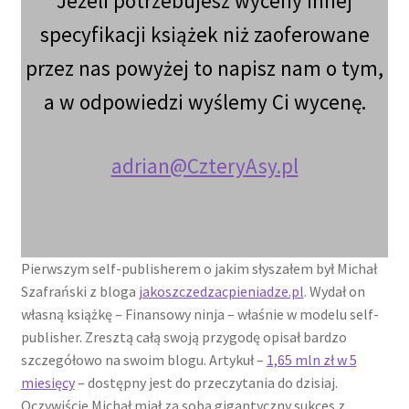
Jeżeli potrzebujesz wyceny innej
specyfikacji książek niż zaoferowane
przez nas powyżej to napisz nam o tym,
a w odpowiedzi wyślemy Ci wycenę.
adrian@CzteryAsy.pl
Pierwszym self-publisherem o jakim słyszałem był Michał
Szafrański z bloga
jakoszczedzacpieniadze.pl
. Wydał on
własną książkę – Finansowy ninja – właśnie w modelu self-
publisher. Zresztą całą swoją przygodę opisał bardzo
szczegółowo na swoim blogu. Artykuł –
1,65 mln zł w 5
miesięcy
– dostępny jest do przeczytania do dzisiaj.
Oczywiście Michał miał za sobą gigantyczny sukces z