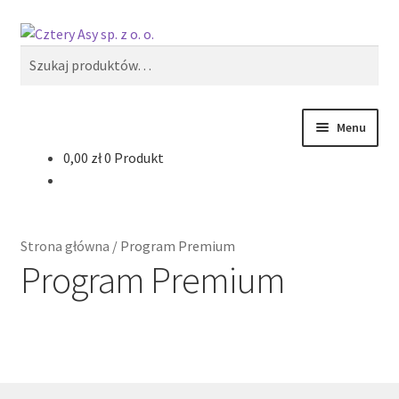
Przejdź
Przejdź
Szukaj
do
do
Szukaj:
nawigacji
treści
Menu
0,00
zł
0 Produkt
Produkty
Reklama zewnętrzna
Strona główna
/
Program Premium
Oferty specjalne
Program Premium