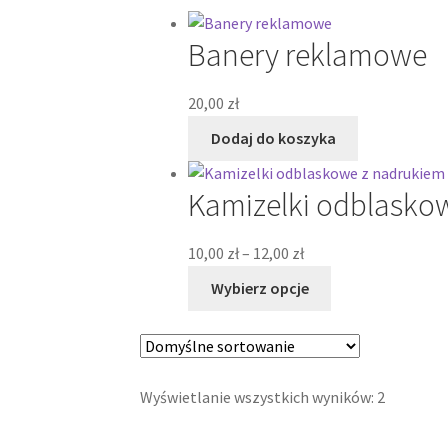
Banery reklamowe
20,00
zł
Dodaj do koszyka
Kamizelki odblasko
Zakres
10,00
zł
–
12,00
zł
cen:
Ten
Wybierz opcje
od
produkt
10,00 zł
ma
do
wiele
12,00 zł
wariantów.
Wyświetlanie wszystkich wyników: 2
Opcje
można