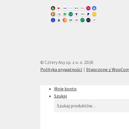
© Cztery Asy sp. z o. o. 2026
Polityka prywatności
Stworzone z WooCo
Moje konto
Szukaj
Szukaj:
Szukaj