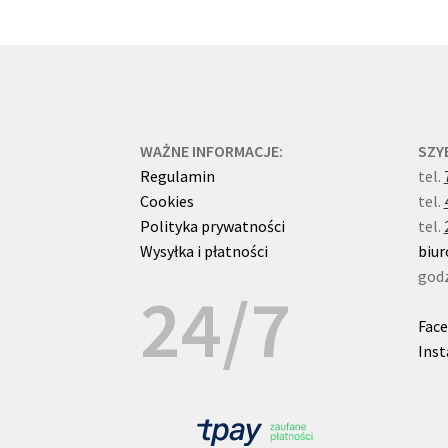
wybrać
na
stronie
produktu
WAŻNE INFORMACJE:
SZY
Regulamin
tel.
Cookies
tel.
Polityka prywatności
tel.
Wysyłka i płatności
biur
godz
24/7
Fac
Ins