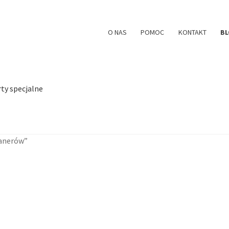
O NAS
POMOC
KONTAKT
B
ty specjalne
banerów”