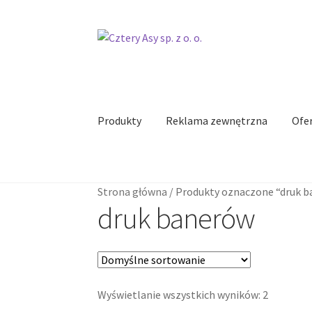
Przejdź
Przejdź
do
do
nawigacji
treści
Produkty
Reklama zewnętrzna
Ofer
Strona główna
/
Produkty oznaczone “druk 
druk banerów
Wyświetlanie wszystkich wyników: 2