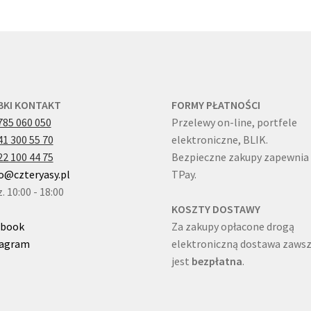
BKI KONTAKT
FORMY PŁATNOŚCI
785 060 050
Przelewy on-line, portfele
41 300 55 70
elektroniczne, BLIK.
22 100 44 75
Bezpieczne zakupy zapewnia
o@czteryasy.pl
TPay.
. 10:00 - 18:00
KOSZTY DOSTAWY
ebook
Za zakupy opłacone drogą
tagram
elektroniczną dostawa zaws
jest
bezpłatna
.