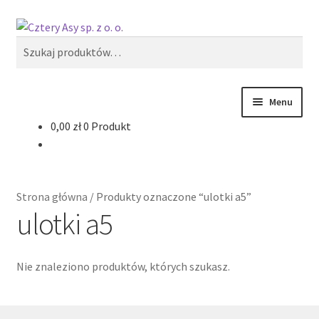
Przejdź
Przejdź
Szukaj
do
do
Szukaj:
nawigacji
treści
Menu
0,00
zł
0 Produkt
Produkty
Reklama zewnętrzna
Strona główna
/
Produkty oznaczone “ulotki a5”
Oferty specjalne
ulotki a5
Nie znaleziono produktów, których szukasz.