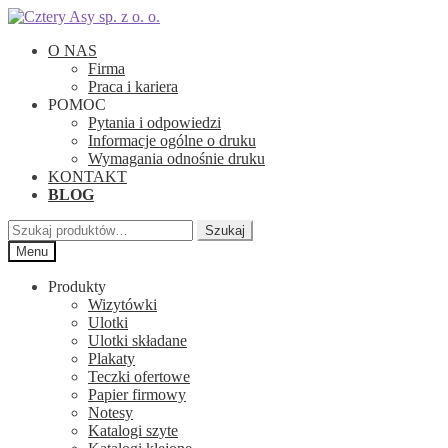
Przejdź
Przejdź
do
do
O NAS
nawigacji
treści
Firma
Praca i kariera
POMOC
Pytania i odpowiedzi
Informacje ogólne o druku
Wymagania odnośnie druku
KONTAKT
BLOG
Szukaj:
Szukaj
Menu
Produkty
Wizytówki
Ulotki
Ulotki składane
Plakaty
Teczki ofertowe
Papier firmowy
Notesy
Katalogi szyte