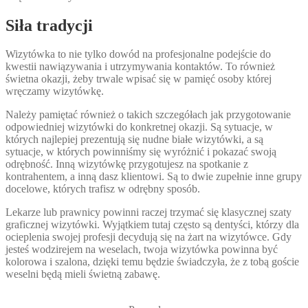
Siła tradycji
Wizytówka to nie tylko dowód na profesjonalne podejście do
kwestii nawiązywania i utrzymywania kontaktów. To również
świetna okazji, żeby trwale wpisać się w pamięć osoby której
wręczamy wizytówkę.
Należy pamiętać również o takich szczegółach jak przygotowanie
odpowiedniej wizytówki do konkretnej okazji. Są sytuacje, w
których najlepiej prezentują się nudne białe wizytówki, a są
sytuacje, w których powinniśmy się wyróżnić i pokazać swoją
odrębność. Inną wizytówkę przygotujesz na spotkanie z
kontrahentem, a inną dasz klientowi. Są to dwie zupełnie inne grupy
docelowe, których trafisz w odrębny sposób.
Lekarze lub prawnicy powinni raczej trzymać się klasycznej szaty
graficznej wizytówki. Wyjątkiem tutaj często są dentyści, którzy dla
ocieplenia swojej profesji decydują się na żart na wizytówce. Gdy
jesteś wodzirejem na weselach, twoja wizytówka powinna być
kolorowa i szalona, dzięki temu będzie świadczyła, że z tobą goście
weselni będą mieli świetną zabawę.