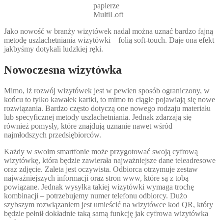
papierze
MultiLoft
Jako nowość w branży wizytówek nadal można uznać bardzo fajną
metodę uszlachetniania wizytówki – folią soft-touch. Daje ona efekt
jakbyśmy dotykali ludzkiej ręki.
Nowoczesna wizytówka
Mimo, iż rozwój wizytówek jest w pewien sposób ograniczony, w
końcu to tylko kawałek kartki, to mimo to ciągle pojawiają się nowe
rozwiązania. Bardzo często dotyczą one nowego rodzaju materiału
lub specyficznej metody uszlachetniania. Jednak zdarzają się
również pomysły, które znajdują uznanie nawet wśród
najmłodszych przedsiębiorców.
Każdy w swoim smartfonie może przygotować swoją cyfrową
wizytówkę, która będzie zawierała najważniejsze dane teleadresowe
oraz zdjęcie. Zaleta jest oczywista. Odbiorca otrzymuje zestaw
najważniejszych informacji oraz stron www, które są z tobą
powiązane. Jednak wysyłka takiej wizytówki wymaga trochę
kombinacji – potrzebujemy numer telefonu odbiorcy. Dużo
szybszym rozwiązaniem jest umieścić na wizytówce kod QR, który
będzie pełnił dokładnie taką samą funkcję jak cyfrowa wizytówka