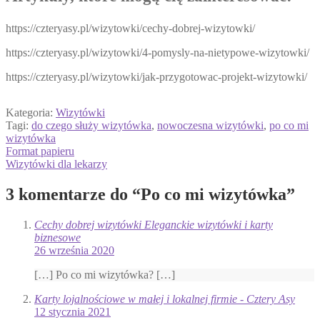
https://czteryasy.pl/wizytowki/cechy-dobrej-wizytowki/
https://czteryasy.pl/wizytowki/4-pomysly-na-nietypowe-wizytowki/
https://czteryasy.pl/wizytowki/jak-przygotowac-projekt-wizytowki/
Kategoria:
Wizytówki
Tagi:
do czego służy wizytówka
,
nowoczesna wizytówki
,
po co mi
wizytówka
Nawigacja
Poprzedni
Format papieru
wpis:
Następny
Wizytówki dla lekarzy
wpisu
wpis:
3 komentarze do “
Po co mi wizytówka
”
Cechy dobrej wizytówki Eleganckie wizytówki i karty
biznesowe
26 września 2020
[…] Po co mi wizytówka? […]
Karty lojalnościowe w małej i lokalnej firmie - Cztery Asy
12 stycznia 2021