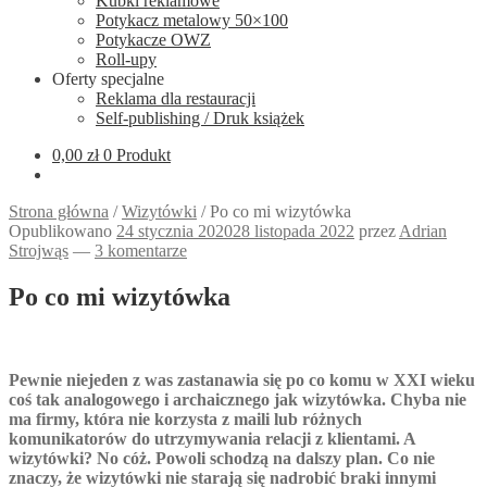
Kubki reklamowe
Potykacz metalowy 50×100
Potykacze OWZ
Roll-upy
Oferty specjalne
Reklama dla restauracji
Self-publishing / Druk książek
0,00
zł
0 Produkt
Strona główna
/
Wizytówki
/
Po co mi wizytówka
Opublikowano
24 stycznia 2020
28 listopada 2022
przez
Adrian
Strojwąs
—
3 komentarze
Po co mi wizytówka
Pewnie niejeden z was zastanawia się po co komu w XXI wieku
coś tak analogowego i archaicznego jak wizytówka. Chyba nie
ma firmy, która nie korzysta z maili lub różnych
komunikatorów do utrzymywania relacji z klientami. A
wizytówki? No cóż. Powoli schodzą na dalszy plan. Co nie
znaczy, że wizytówki nie starają się nadrobić braki innymi