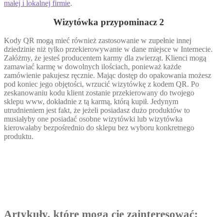
małej i lokalnej firmie
.
Wizytówka przypominacz 2
Kody QR mogą mieć również zastosowanie w zupełnie innej
dziedzinie niż tylko przekierowywanie w dane miejsce w Internecie.
Załóżmy, że jesteś producentem karmy dla zwierząt. Klienci mogą
zamawiać karmę w dowolnych ilościach, ponieważ każde
zamówienie pakujesz ręcznie. Mając dostęp do opakowania możesz
pod koniec jego objętości, wrzucić wizytówkę z kodem QR. Po
zeskanowaniu kodu klient zostanie przekierowany do twojego
sklepu www, dokładnie z tą karmą, którą kupił. Jedynym
utrudnieniem jest fakt, że jeżeli posiadasz dużo produktów to
musiałyby one posiadać osobne wizytówki lub wizytówka
kierowałaby bezpośrednio do sklepu bez wyboru konkretnego
produktu.
Artykuły, które mogą cię zainteresować: