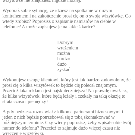
wizytówce nie znajdziesz nigdzie indziej.
Wyobraź sobie sytuację, że idziesz na spotkanie w dużym
kontrahentem i na zakończenie prosi cię on o swoją wizytówkę. Co
wtedy zrobisz? Poprosisz o zapisanie namiarów na ciebie w
telefonie? A może zapisujesz je na jakiejś kartce?
Dobrym
wrażeniem
można
bardzo
dużo
zyskać
Wykonujesz usługę klientowi, który jest tak bardzo zadowolony, że
prosi cię o kilka wizytówek to będzie cię polecał znajomym.
Przecież taka reklama jest najskuteczniejsza! Na prawdę uważasz,
że kilka wizytówek, które będą leżały i czekały na taką okazję to
strata czasu i pieniędzy?
A gdy będziesz rozmawiał z kilkoma partnerami biznesowymi i
jeden z nich będzie potrzebował się z tobą skontaktować w
późniejszym terminie. Czy wtedy poprosisz, żeby wpisał sobie twój
numer do telefonu? Przecież to zajmuje dużo więcej czasu niż
wręczenie wizytówki.