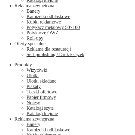
Katalogi klejone
Reklama zewnętrzna
Banery
Kamizelki odblaskowe
Kubki reklamowe
Potykacz metalowy 50×100
Potykacze OWZ
Roll-upy
Oferty specjalne
Reklama dla restauracji
Self-publishing / Druk książek
Produkty
Wizytówki
Ulotki
Ulotki składane
Plakaty
Teczki ofertowe
Papier firmowy
Notesy
Katalogi szyte
Katalogi klejone
Reklama zewnętrzna
Banery
Kamizelki odblaskowe