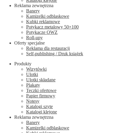
Katalogi klejone
Reklama zewnętrzna
Banery
Kamizelki odblaskowe
Kubki reklamowe
Potykacz metalowy 50×100
Potykacze OWZ
Roll-upy
Oferty specjalne
Reklama dla restauracji
Self-publishing / Druk książek
Produkty
Wizytówki
Ulotki
Ulotki składane
Plakaty
Teczki ofertowe
Papier firmowy
Notesy
Katalogi szyte
Katalogi klejone
Reklama zewnętrzna
Banery
Kamizelki odblaskowe