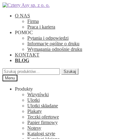
Przejdź
Przejdź
do
do
O NAS
nawigacji
treści
Firma
Praca i kariera
POMOC
Pytania i odpowiedzi
Informacje ogólne o druku
Wymagania odnośnie druku
KONTAKT
BLOG
Szukaj:
Szukaj
Menu
Produkty
Wizytówki
Ulotki
Ulotki składane
Plakaty
Teczki ofertowe
Papier firmowy
Notesy
Katalogi szyte