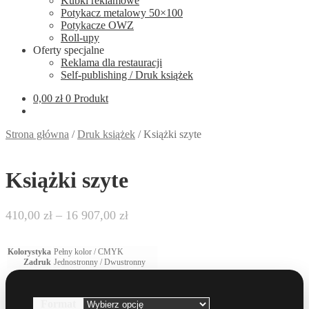
Kubki reklamowe
Potykacz metalowy 50×100
Potykacze OWZ
Roll-upy
Oferty specjalne
Reklama dla restauracji
Self-publishing / Druk książek
0,00
zł
0 Produkt
Strona główna
/
Druk książek
/
Książki szyte
Książki szyte
Zakres
410,00
zł
–
16 907,00
zł
cen:
od
Kolorystyka
Pełny kolor / CMYK
410,00 zł
Zadruk
Jednostronny / Dwustronny
do
16
907,00 zł
Format