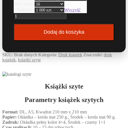
Ilość stron
Nakład
Wyczyść
ilość
Książki
szyte
Dodaj do koszyka
SKU:
Brak danych
Kategoria:
Druk książek
Znaczniki:
druk
książek
,
książki szyte
Książki szyte
Parametry
książek szytych
Format:
DL, A5, Kwadrat 210 mm x 210 mm
Papier:
Okładka – kreda mat 250 g., Środek – kreda mat 90 g.
Zadruk:
Okładka pełny kolor 4+4, Środek – czarny 1+1
Czas realizacji:
10 – 15 dni roboczych