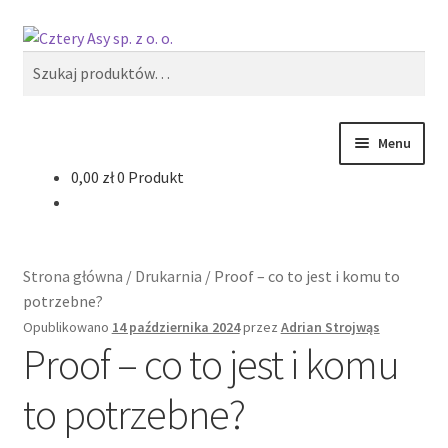
Przejdź
Przejdź
Szukaj
do
do
Szukaj:
nawigacji
treści
Menu
0,00
zł
0 Produkt
Produkty
Reklama zewnętrzna
Strona główna
/
Drukarnia
/
Proof – co to jest i komu to
Oferty specjalne
potrzebne?
Opublikowano
14 października 2024
przez
Adrian Strojwąs
Proof – co to jest i komu
to potrzebne?