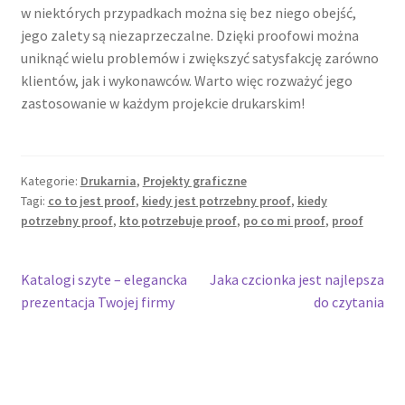
w niektórych przypadkach można się bez niego obejść,
jego zalety są niezaprzeczalne. Dzięki proofowi można
uniknąć wielu problemów i zwiększyć satysfakcję zarówno
klientów, jak i wykonawców. Warto więc rozważyć jego
zastosowanie w każdym projekcie drukarskim!
Kategorie:
Drukarnia
,
Projekty graficzne
Tagi:
co to jest proof
,
kiedy jest potrzebny proof
,
kiedy
potrzebny proof
,
kto potrzebuje proof
,
po co mi proof
,
proof
Nawigacja
Poprzedni
Następny
Katalogi szyte – elegancka
Jaka czcionka jest najlepsza
wpis:
wpis:
prezentacja Twojej firmy
do czytania
wpisu