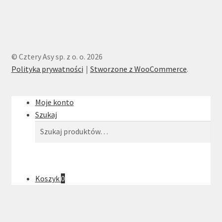
© Cztery Asy sp. z o. o. 2026
Polityka prywatności
Stworzone z WooCommerce
.
Moje konto
Szukaj
Szukaj:
Szukaj
Koszyk
0