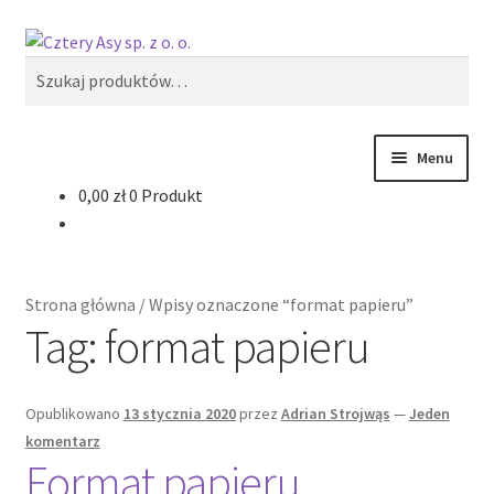
Przejdź
Przejdź
Szukaj
do
do
Szukaj:
nawigacji
treści
Menu
0,00
zł
0 Produkt
Produkty
Reklama zewnętrzna
Strona główna
/
Wpisy oznaczone “format papieru”
Oferty specjalne
Tag:
format papieru
Opublikowano
13 stycznia 2020
przez
Adrian Strojwąs
—
Jeden
komentarz
Format papieru