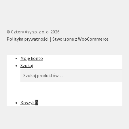
© Cztery Asy sp. z o. o. 2026
Polityka prywatności
Stworzone z WooCommerce
.
Moje konto
Szukaj
Szukaj:
Szukaj
Koszyk
0