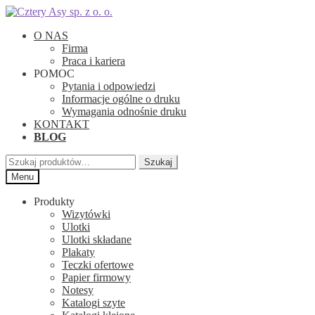
Przejdź
Przejdź
do
do
O NAS
nawigacji
treści
Firma
Praca i kariera
POMOC
Pytania i odpowiedzi
Informacje ogólne o druku
Wymagania odnośnie druku
KONTAKT
BLOG
Szukaj:
Szukaj
Menu
Produkty
Wizytówki
Ulotki
Ulotki składane
Plakaty
Teczki ofertowe
Papier firmowy
Notesy
Katalogi szyte