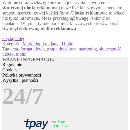
W dobie coraz większej konkurencji na rynku, stworzenie
skutecznej ulotki reklamowej
może być kluczowym elementem
strategii marketingowej każdej firmy.
Ulotka reklamowa
to więcej
niż tylko informacje. Może przyciągnąć uwagę i skłonić do
działania. W tym artykule podamy 7 kluczowych kroków, abyś
stworzył
efektywną ulotkę reklamową
.
7
Czytaj dalej
kluczowych
Kategorie:
Marketing i reklama
,
Ulotki
kroków
Tagi:
cta
,
format ulotek
,
grupa docelowa
,
marketing
,
skuteczność
jak
ulotek
,
ulotki
stworzyć
WAŻNE INFORMACJE:
skuteczną
Regulamin
ulotkę
Cookies
reklamową
Polityka prywatności
Wysyłka i płatności
24/7