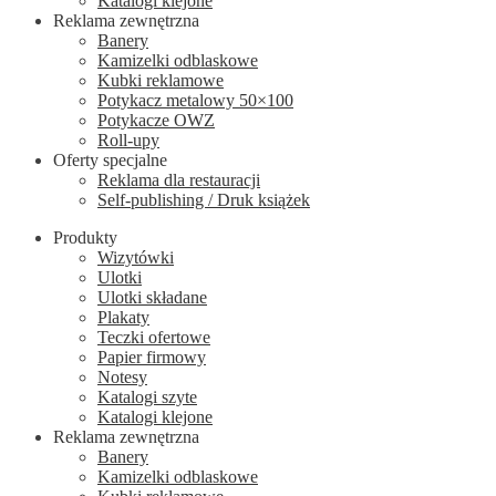
Katalogi klejone
Reklama zewnętrzna
Banery
Kamizelki odblaskowe
Kubki reklamowe
Potykacz metalowy 50×100
Potykacze OWZ
Roll-upy
Oferty specjalne
Reklama dla restauracji
Self-publishing / Druk książek
Produkty
Wizytówki
Ulotki
Ulotki składane
Plakaty
Teczki ofertowe
Papier firmowy
Notesy
Katalogi szyte
Katalogi klejone
Reklama zewnętrzna
Banery
Kamizelki odblaskowe