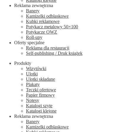
Katalogi klejone
Reklama zewnętrzna
Banery
Kamizelki odblaskowe
Kubki reklamowe
Potykacz metalowy 50×100
Potykacze OWZ
Roll-upy
Oferty specjalne
Reklama dla restauracji
Self-publishing / Druk książek
Produkty
Wizytówki
Ulotki
Ulotki składane
Plakaty
Teczki ofertowe
Papier firmowy
Notesy
Katalogi szyte
Katalogi klejone
Reklama zewnętrzna
Banery
Kamizelki odblaskowe