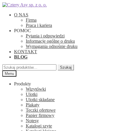
Przejdź
Przejdź
do
do
O NAS
nawigacji
treści
Firma
Praca i kariera
POMOC
Pytania i odpowiedzi
Informacje ogólne o druku
Wymagania odnośnie druku
KONTAKT
BLOG
Szukaj:
Szukaj
Menu
Produkty
Wizytówki
Ulotki
Ulotki składane
Plakaty
Teczki ofertowe
Papier firmowy
Notesy
Katalogi szyte