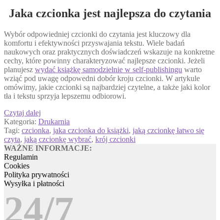
Jaka czcionka jest najlepsza do czytania
Wybór odpowiedniej czcionki do czytania jest kluczowy dla
komfortu i efektywności przyswajania tekstu. Wiele badań
naukowych oraz praktycznych doświadczeń wskazuje na konkretne
cechy, które powinny charakteryzować najlepsze czcionki. Jeżeli
planujesz
wydać książkę samodzielnie w self-publishingu
warto
wziąć pod uwagę odpowedni dobór kroju czcionki. W artykule
omówimy, jakie czcionki są najbardziej czytelne, a także jaki kolor
tła i tekstu sprzyja lepszemu odbiorowi.
Jaka
Czytaj dalej
czcionka
Kategoria:
Drukarnia
jest
Tagi:
czcionka
,
jaka czcionka do książki
,
jaką czcionkę łatwo się
najlepsza
czyta
,
jaką czcionkę wybrać
,
krój czcionki
do
WAŻNE INFORMACJE:
czytania
Regulamin
Cookies
Polityka prywatności
Wysyłka i płatności
24/7