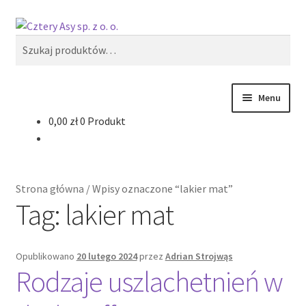
Przejdź
Przejdź
Szukaj
do
do
Szukaj:
nawigacji
treści
Menu
0,00
zł
0 Produkt
Produkty
Reklama zewnętrzna
Strona główna
/
Wpisy oznaczone “lakier mat”
Oferty specjalne
Tag:
lakier mat
Opublikowano
20 lutego 2024
przez
Adrian Strojwąs
Rodzaje uszlachetnień w