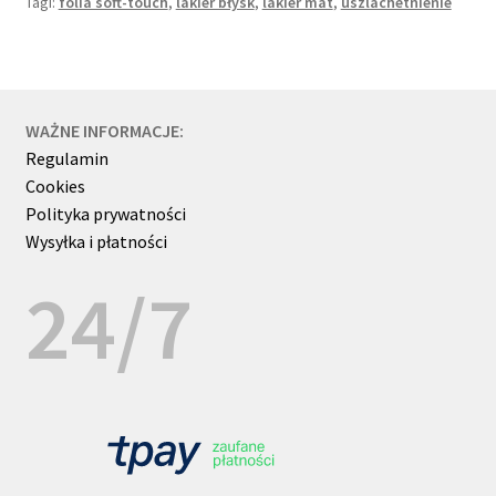
Tagi:
folia soft-touch
,
lakier błysk
,
lakier mat
,
uszlachetnienie
offsetowym
WAŻNE INFORMACJE:
Regulamin
Cookies
Polityka prywatności
Wysyłka i płatności
24/7