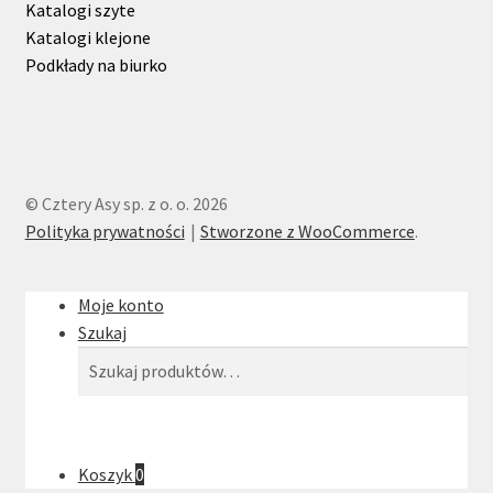
Katalogi szyte
Katalogi klejone
Podkłady na biurko
© Cztery Asy sp. z o. o. 2026
Polityka prywatności
Stworzone z WooCommerce
.
Moje konto
Szukaj
Szukaj:
Szukaj
Koszyk
0