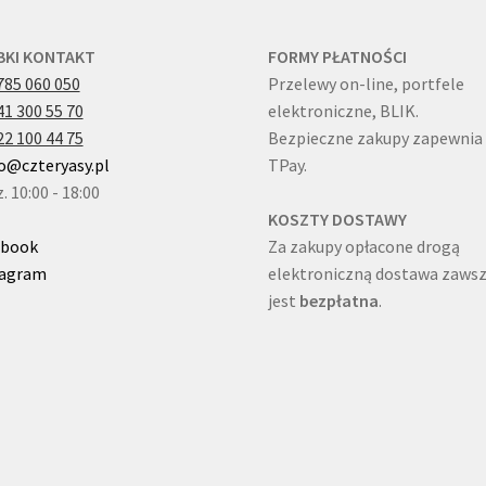
BKI KONTAKT
FORMY PŁATNOŚCI
785 060 050
Przelewy on-line, portfele
41 300 55 70
elektroniczne, BLIK.
22 100 44 75
Bezpieczne zakupy zapewnia
o@czteryasy.pl
TPay.
. 10:00 - 18:00
KOSZTY DOSTAWY
ebook
Za zakupy opłacone drogą
tagram
elektroniczną dostawa zaws
jest
bezpłatna
.