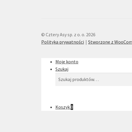
© Cztery Asy sp. z o. o. 2026
Polityka prywatności
Stworzone z WooCo
Moje konto
Szukaj
Szukaj:
Szukaj
Koszyk
0