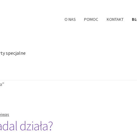
O NAS
POMOC
KONTAKT
B
ty specjalne
a”
ojwąs
dal działa?