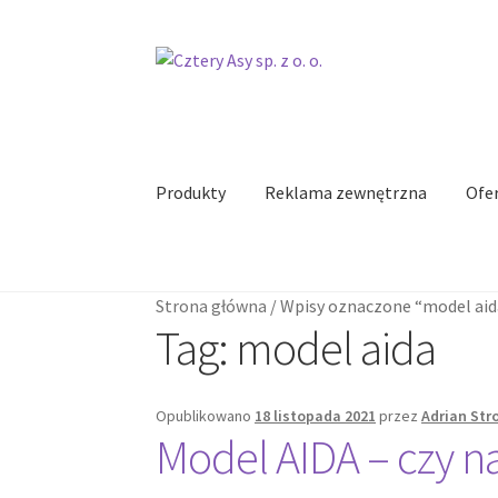
Przejdź
Przejdź
do
do
nawigacji
treści
Produkty
Reklama zewnętrzna
Ofer
Strona główna
/
Wpisy oznaczone “model aid
Tag:
model aida
Opublikowano
18 listopada 2021
przez
Adrian Str
Model AIDA – czy na