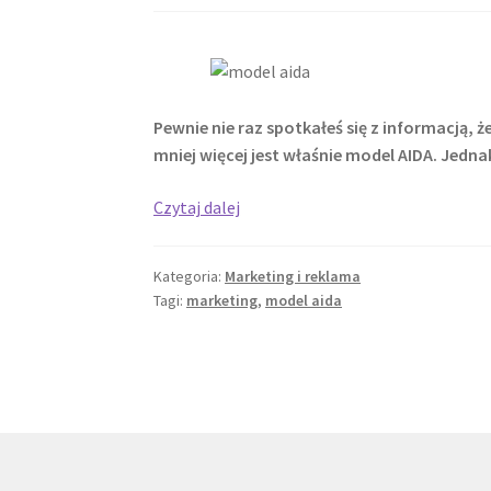
Pewnie nie raz spotkałeś się z informacją, 
mniej więcej jest właśnie model AIDA. Jedna
Model
Czytaj dalej
AIDA
–
Kategoria:
Marketing i reklama
czy
Tagi:
marketing
,
model aida
nadal
działa?