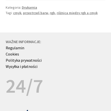
CMYK
Kategoria:
Drukarnia
a
Tagi:
cmyk
,
przestrzeń barw
,
rgb
,
różnica między rgb a cmyk
RGB
WAŻNE INFORMACJE:
Regulamin
Cookies
Polityka prywatności
Wysyłka i płatności
24/7