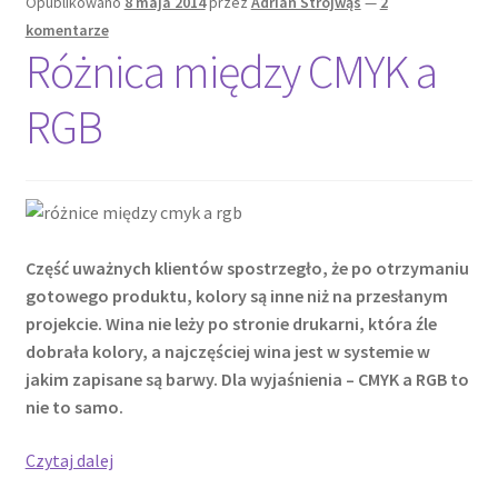
Opublikowano
8 maja 2014
przez
Adrian Strojwąs
—
2
komentarze
Różnica między CMYK a
RGB
Część uważnych klientów spostrzegło, że po otrzymaniu
gotowego produktu, kolory są inne niż na przesłanym
projekcie. Wina nie leży po stronie drukarni, która źle
dobrała kolory, a najczęściej wina jest w systemie w
jakim zapisane są barwy. Dla wyjaśnienia – CMYK a RGB to
nie to samo.
Różnica
Czytaj dalej
między