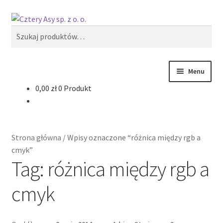
Przejdź
Przejdź
Szukaj
do
do
Szukaj:
nawigacji
treści
Menu
0,00
zł
0 Produkt
Produkty
Reklama zewnętrzna
Strona główna
/
Wpisy oznaczone “różnica między rgb a
Oferty specjalne
cmyk”
Tag:
różnica między rgb a
cmyk