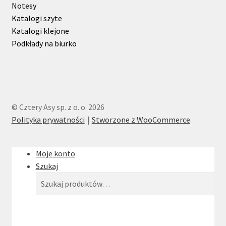
Notesy
Katalogi szyte
Katalogi klejone
Podkłady na biurko
© Cztery Asy sp. z o. o. 2026
Polityka prywatności
Stworzone z WooCommerce
.
Moje konto
Szukaj
Szukaj:
Szukaj