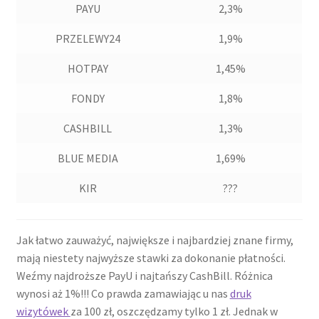
PAYU
2,3%
PRZELEWY24
1,9%
HOTPAY
1,45%
FONDY
1,8%
CASHBILL
1,3%
BLUE MEDIA
1,69%
KIR
???
Jak łatwo zauważyć, największe i najbardziej znane firmy,
mają niestety najwyższe stawki za dokonanie płatności.
Weźmy najdroższe PayU i najtańszy CashBill. Różnica
wynosi aż 1%!!! Co prawda zamawiając u nas
druk
wizytówek
za 100 zł, oszczędzamy tylko 1 zł. Jednak w