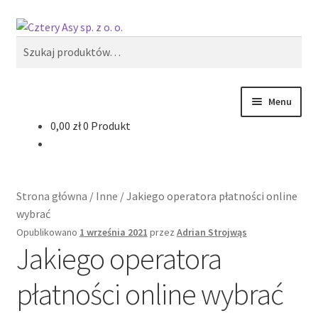
Przejdź
Przejdź
Szukaj
do
do
Szukaj:
nawigacji
treści
Menu
0,00
zł
0 Produkt
Produkty
Reklama zewnętrzna
Strona główna
/
Inne
/
Jakiego operatora płatności online
Oferty specjalne
wybrać
Opublikowano
1 września 2021
przez
Adrian Strojwąs
Jakiego operatora
płatności online wybrać