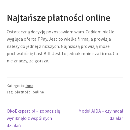
Najtańsze płatności online
Ostateczną decyzję pozostawiam wam. Całkiem nieźle
wygląda oferta TPay. Jest to wielka firma, a prowizja
należy do jednej z niższych. Najniższą prowizją może
pochwalić się CashBill. Jest to jednak mniejsza firma. Co
nie znaczy, ze gorsza.
Kategoria:
Inne
Tag:
płatności online
Nawigacja
Poprzedni
Następny
OkoEkspert.pl – zobacz się
Model AIDA – czy nadal
wpis:
wpis:
wyniknęło z wspólnych
działa?
wpisu
działań