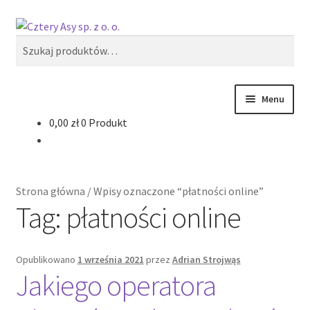
Przejdź
Przejdź
Szukaj
do
do
Szukaj:
nawigacji
treści
Menu
0,00
zł
0 Produkt
Produkty
Reklama zewnętrzna
Strona główna
/
Wpisy oznaczone “płatności online”
Oferty specjalne
Tag:
płatności online
Opublikowano
1 września 2021
przez
Adrian Strojwąs
Jakiego operatora