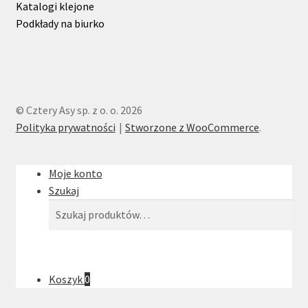
Katalogi klejone
Podkłady na biurko
© Cztery Asy sp. z o. o. 2026
Polityka prywatności
Stworzone z WooCommerce
.
Moje konto
Szukaj
Szukaj:
Szukaj
Koszyk
0