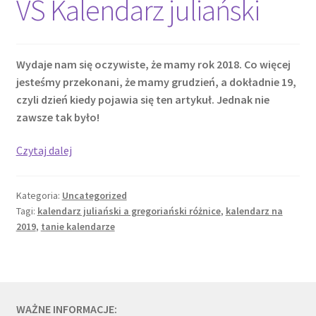
VS Kalendarz juliański
Wydaje nam się oczywiste, że mamy rok 2018. Co więcej
jesteśmy przekonani, że mamy grudzień, a dokładnie 19,
czyli dzień kiedy pojawia się ten artykuł. Jednak nie
zawsze tak było!
Kalendarz
Czytaj dalej
gregoriański
VS
Kategoria:
Uncategorized
Kalendarz
Tagi:
kalendarz juliański a gregoriański różnice
,
kalendarz na
juliański
2019
,
tanie kalendarze
WAŻNE INFORMACJE: