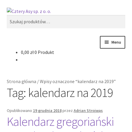
Przejdź
Przejdź
Szukaj
do
do
Szukaj:
nawigacji
treści
Menu
0,00
zł
0 Produkt
Produkty
Reklama zewnętrzna
Strona główna
/
Wpisy oznaczone “kalendarz na 2019”
Oferty specjalne
Tag:
kalendarz na 2019
Opublikowano
19 grudnia 2018
przez
Adrian Strojwąs
Kalendarz gregoriański